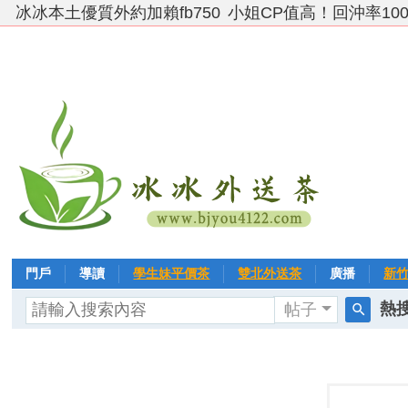
冰冰本土優質外約加賴fb750
小姐CP值高！回沖率10
門戶
導讀
學生妹平價茶
雙北外送茶
廣播
新
熱搜
帖子
VIP 黃金→白金→鑽石
相冊
客戶❤ 點評
分享
冰冰
搜
索