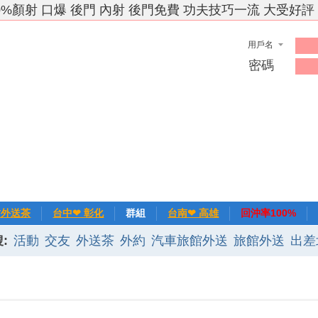
0%顏射 口爆 後門 內射 後門免費 功夫技巧一流 大受好評
用戶名
密碼
竹外送茶
台中❤ 彰化
群組
台南❤ 高雄
回沖率100%
:
活動
交友
外送茶
外約
汽車旅館外送
旅館外送
出差
❀主推
記錄
新手上路
排行榜
優質旅館