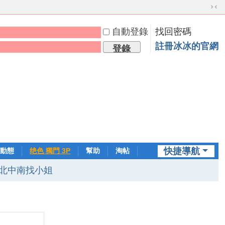
切
換
自動登錄
找回密碼
到
窄
註冊冰冰的官網
登錄
版
快捷導航
動態
绝色 獨門 3P
幫助
淘帖
日誌
北中南找小姐