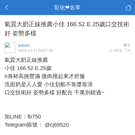
彰化❤名單
氣質大奶正妹推薦小佳 166.52.E.25歲口交技術
好 姿勢多樣
admin
樓主
2024-12-11 04:07:28
2523
0
氣質大奶正妹推薦
小佳 166.52.E.25歲
#身材高挑豐滿 微肉撞起來才舒服
洗面奶是人人愛 小佳划船不靠槳靠浪
口交技術好 姿勢多樣 好配合 千萬別錯過~
加LINE：fb750
Telegram賬號： @cj69520