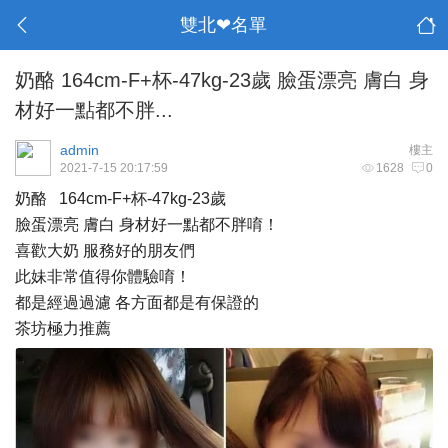
雙北❤名單
奶酪 164cm-F+杯-47kg-23歲 臉蛋漂亮 膚白 身
材好一點都不胖...
admin
樓主
2021-7-15 20:17:59
1628
0
奶酪 164cm-F+杯-47kg-23歲
臉蛋漂亮 膚白 身材好一點都不胖唷！
喜歡大奶 服務好的朋友們
此妹非常值得你體驗唷！
都是經過過濾 各方面都是有保證的
茶坊極力推薦