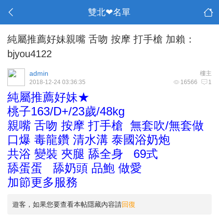
雙北❤名單
純屬推薦好妹親嘴 舌吻 按摩 打手槍 加賴：
bjyou4122
admin
樓主
2018-12-24 03:36:35
16566
1
純屬推薦好妹★
桃子163/D+/23歲/48kg
親嘴 舌吻 按摩 打手槍 無套吹/無套做
口爆 毒龍鑽 清水溝 泰國浴奶炮
共浴 變裝 夾腿 舔全身 69式
舔蛋蛋 舔奶頭 品鮑 做愛
加節更多服務
遊客，如果您要查看本帖隱藏內容請
回復