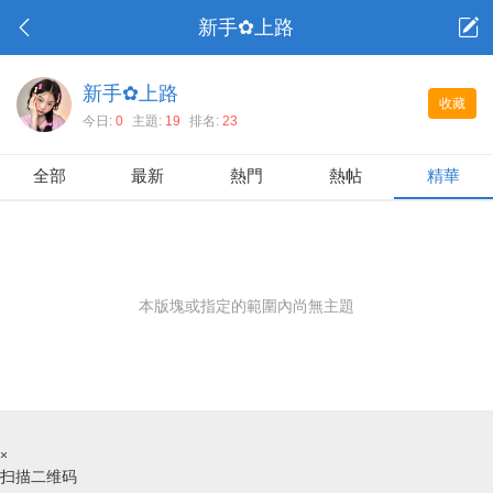
新手✿上路
新手✿上路
收藏
今日:
0
主題:
19
排名:
23
全部
最新
熱門
熱帖
精華
本版塊或指定的範圍內尚無主題
×
扫描二维码