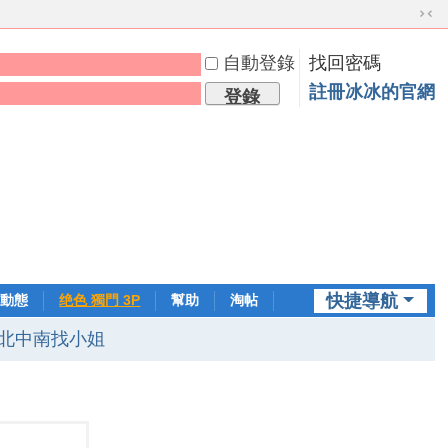
切
換
自動登錄
找回密碼
到
窄
註冊冰冰的官網
登錄
版
快捷導航
動態
绝色 獨門 3P
幫助
淘帖
日誌
北中南找小姐