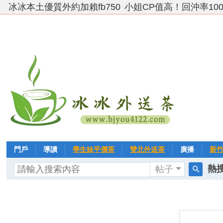
冰冰本土優質外約加賴fb750
小姐CP值高！回沖率10
門戶
導讀
學生妹平價茶
雙北外送茶
廣播
新
熱搜
帖子
VIP 黃金→白金→鑽石
相冊
客戶❤ 點評
分享
冰冰
搜
索