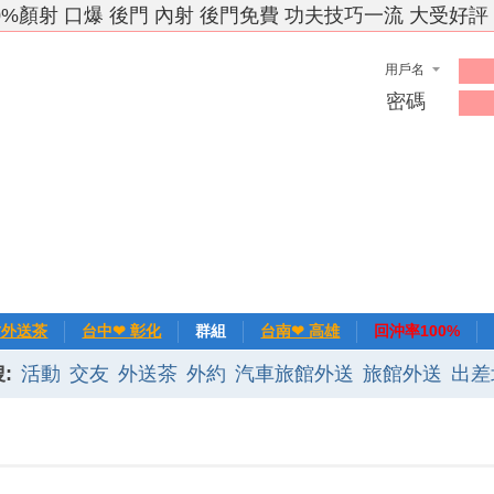
0%顏射 口爆 後門 內射 後門免費 功夫技巧一流 大受好評
用戶名
密碼
竹外送茶
台中❤ 彰化
群組
台南❤ 高雄
回沖率100%
:
活動
交友
外送茶
外約
汽車旅館外送
旅館外送
出差
❀主推
記錄
新手上路
排行榜
優質旅館