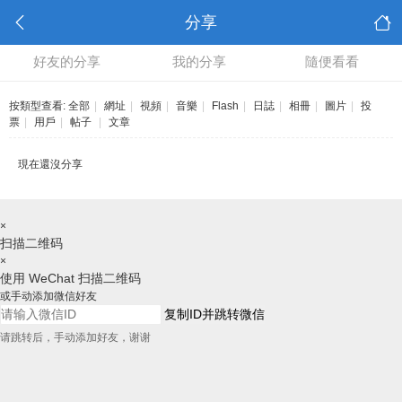
分享
好友的分享
我的分享
隨便看看
按類型查看:
全部
|
網址
|
視頻
|
音樂
|
Flash
|
日誌
|
相冊
|
圖片
|
投
票
|
用戶
|
帖子
|
文章
現在還沒分享
×
扫描二维码
×
使用 WeChat 扫描二维码
或手动添加微信好友
复制ID并跳转微信
请跳转后，手动添加好友，谢谢