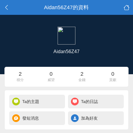
Aidan56Z47的資料
Aidan56Z47
2
0
2
0
積分
威望
金錢
貢獻
Ta的主題
Ta的日誌
發短消息
加為好友