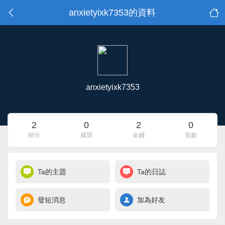
anxietyixk7353的資料
anxietyixk7353
2
0
2
0
積分
威望
金錢
貢獻
Ta的主題
Ta的日誌
發短消息
加為好友