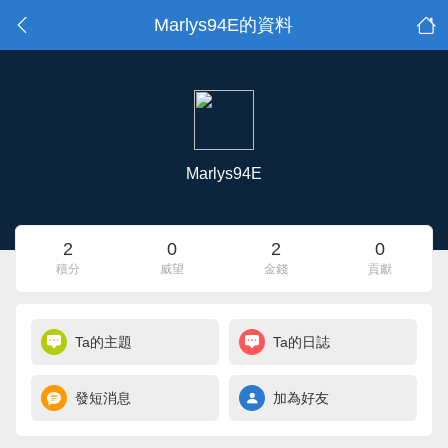
Marlys94E的資料
Marlys94E
2
0
2
0
積分
威望
金錢
貢獻
Ta的主題
Ta的日誌
發短消息
加為好友