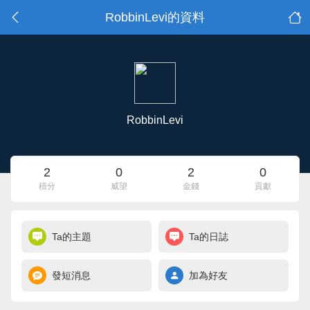
RobbinLevi的資料
RobbinLevi
2
0
2
0
積分
威望
金錢
貢獻
Ta的主題
Ta的日誌
發短消息
加為好友