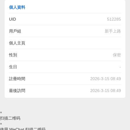
個人資料
UID
512285
用戶組
新手上路
個人主頁
https://rukorma.ru/otvet-gemini-tratado-integral-sobre-el-
性別
保密
entusiasta-versado-por-el-territorio-de-las-diversiones
生日
-
註冊時間
2026-3-15 08:49
最後訪問
2026-3-15 08:49
×
扫描二维码
×
使用 WeChat 扫描二维码