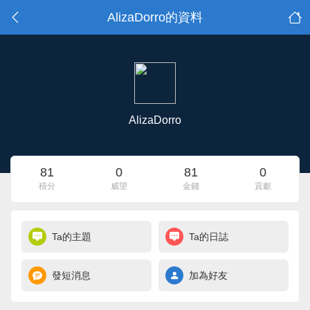
AlizaDorro的資料
AlizaDorro
81
0
81
0
積分
威望
金錢
貢獻
Ta的主題
Ta的日誌
發短消息
加為好友