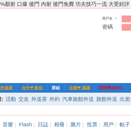
0%顏射 口爆 後門 內射 後門免費 功夫技巧一流 大受好評
用戶名
密碼
竹外送茶
台中❤ 彰化
群組
台南❤ 高雄
回沖率100%
:
活動
交友
外送茶
外約
汽車旅館外送
旅館外送
出差
❀主推
記錄
新手上路
排行榜
優質旅館
音樂
|
Flash
|
日誌
|
相冊
|
圖片
|
投票
|
用戶
|
帖子