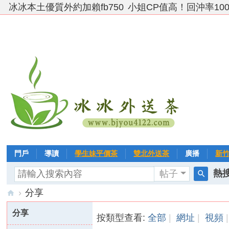
冰冰本土優質外約加賴fb750
小姐CP值高！回沖率10
門戶
導讀
學生妹平價茶
雙北外送茶
廣播
新
熱搜
帖子
VIP 黃金→白金→鑽石
相冊
客戶❤ 點評
分享
冰冰
搜
›
分享
索
台
分享
按類型查看:
全部
|
網址
|
視頻
|
灣