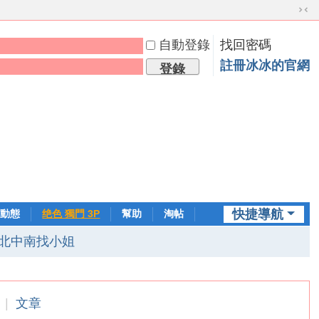
切
換
自動登錄
找回密碼
到
窄
註冊冰冰的官網
登錄
版
快捷導航
動態
绝色 獨門 3P
幫助
淘帖
日誌
北中南找小姐
|
文章