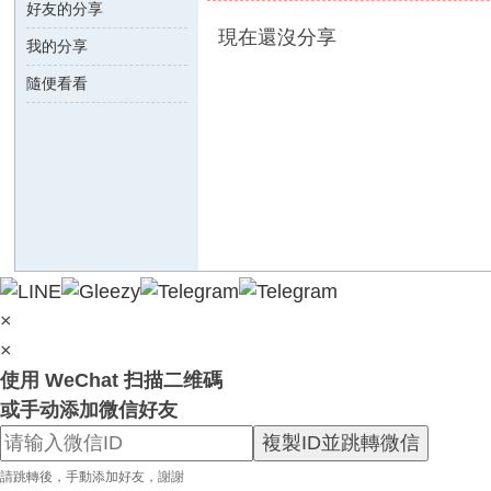
好友的分享
外
現在還沒分享
我的分享
送
茶
隨便看看
論
壇
｜
冰
冰
外
送
×
茶
×
本
使用 WeChat 扫描二维碼
土
或手动添加微信好友
正
複製ID並跳轉微信
妹
請跳轉後，手動添加好友，謝謝