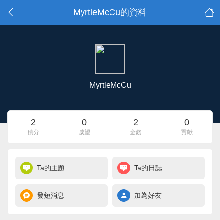
MyrtleMcCu的資料
MyrtleMcCu
2
0
2
0
積分
威望
金錢
貢獻
Ta的主題
Ta的日誌
發短消息
加為好友