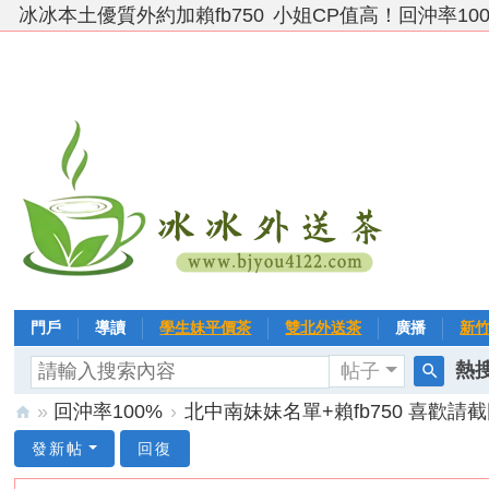
冰冰本土優質外約加賴fb750
小姐CP值高！回沖率10
門戶
導讀
學生妹平價茶
雙北外送茶
廣播
新
熱搜
帖子
VIP 黃金→白金→鑽石
相冊
客戶❤ 點評
分享
冰冰
搜
»
回沖率100%
›
北中南妹妹名單+賴fb750 喜歡請截
索
台
發新帖
回復
灣