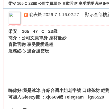
柔安 165 C 23歲 公司文員單身 喜歡舌吻 享受愛愛過程 
外
送
發表於 2026-7-1 16:02:27
|
顯示全部樓
茶
論
柔安 165 47 C 23歲
壇
簡介：公司文員單身 身材曼妙
｜
喜歡舌吻 享受愛愛過程
冰
服務細心 適合加節玩
冰
外
送
茶
本
土
嗨你好!我是冰冰,介紹台灣小姐老字號 口碑茶坊 絕對
正
可加入Gleezy搜 ：xj6669或 Telegram：lg96520
妹