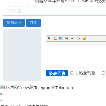
請聯絡冰冰外送+line：cj69520 +交友約
回復
發新帖
回復
回帖並轉播
發表回復
×
×