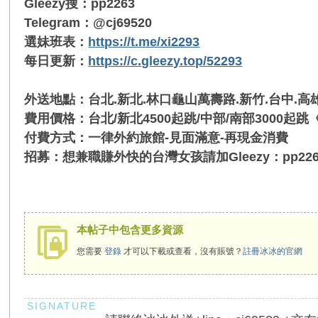
服
Gleezy搜：pp2263
Telegram：@cj69520
務
選妹班表：
https://t.me/xi2293
男
每日更新：
https://c.gleezy.top/52293
人
性
外送地點：台北.新北.林口龜山萬壽路.新竹.台中.高
福
費用價格：台北/新北4500起跳/中部/南部3000起跳《30
天
付費方式：一律外約旅館-見面滿意-再現金消費
堂
招募：想兼職賺外快的台灣女孩請加Gleezy：pp226
~
新
手
必
本帖子中包含更多資源
看
您需要
登錄
才可以下載或查看，沒有賬號？
註冊冰冰的官網
！