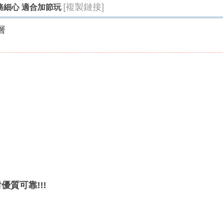
[複製鏈接]
服務細心 適合加節玩
層
優質可靠!!!