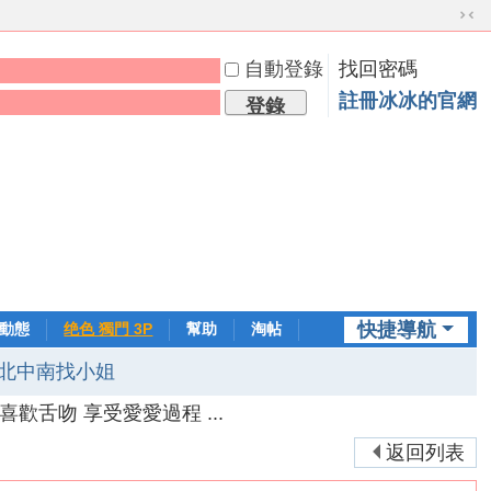
切
換
自動登錄
找回密碼
到
窄
註冊冰冰的官網
登錄
版
快捷導航
動態
绝色 獨門 3P
幫助
淘帖
日誌
北中南找小姐
 喜歡舌吻 享受愛愛過程 ...
返回列表