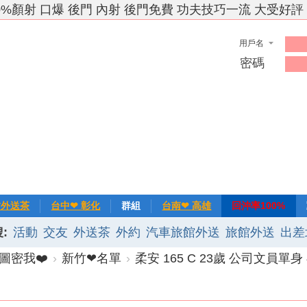
0%顏射 口爆 後門 內射 後門免費 功夫技巧一流 大受好評
用戶名
密碼
竹外送茶
台中❤ 彰化
群組
台南❤ 高雄
回沖率100%
:
活動
交友
外送茶
外約
汽車旅館外送
旅館外送
出差
❀主推
記錄
新手上路
排行榜
優質旅館
圖密我❤️
›
新竹❤名單
›
柔安 165 C 23歲 公司文員單身