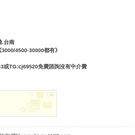
雄.台南
00/4500-30000都有》
3或TG:cj69520免費諮詢沒有中介費
×