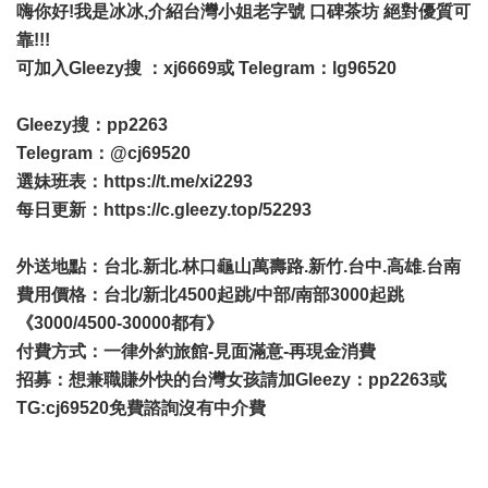
嗨你好!我是冰冰,介紹台灣小姐老字號 口碑茶坊 絕對優質可
靠!!!
可加入Gleezy搜 ：xj6669或 Telegram：lg96520
Gleezy搜：pp2263
Telegram：@cj69520
選妹班表：
https://t.me/xi2293
每日更新：
https://c.gleezy.top/52293
外送地點：台北.新北.林口龜山萬壽路.新竹.台中.高雄.台南
費用價格：台北/新北4500起跳/中部/南部3000起跳
《3000/4500-30000都有》
付費方式：一律外約旅館-見面滿意-再現金消費
招募：想兼職賺外快的台灣女孩請加Gleezy：pp2263或
TG:cj69520免費諮詢沒有中介費