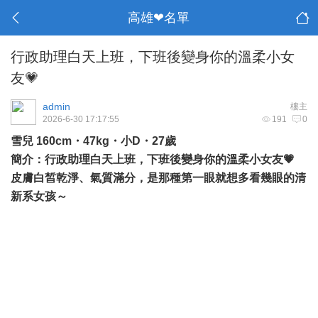
高雄❤名單
行政助理白天上班，下班後變身你的溫柔小女
友💗
admin
樓主
2026-6-30 17:17:55
191
0
雪兒 160cm・47kg・小D・27歲
簡介：行政助理白天上班，下班後變身你的溫柔小女友💗
皮膚白皙乾淨、氣質滿分，是那種第一眼就想多看幾眼的清
新系女孩～