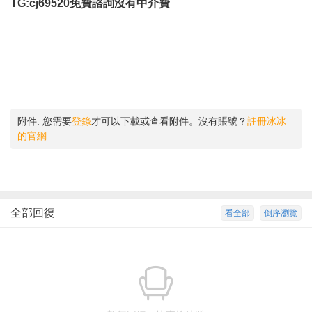
TG:cj69520免費諮詢沒有中介費
附件:
您需要
登錄
才可以下載或查看附件。沒有賬號？
註冊冰冰
的官網
全部回復
看全部
倒序瀏覽