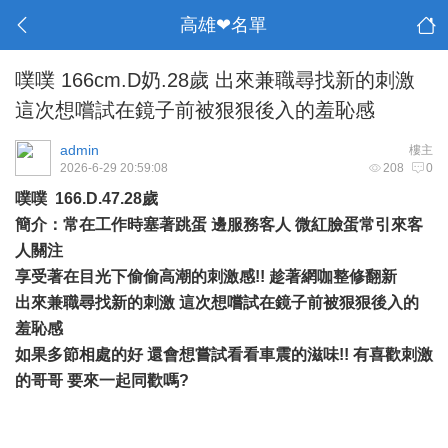
高雄❤名單
噗噗 166cm.D奶.28歲 出來兼職尋找新的刺激
這次想嚐試在鏡子前被狠狠後入的羞恥感
admin
樓主
2026-6-29 20:59:08
208
0
噗噗 166.D.47.28歲
簡介：常在工作時塞著跳蛋 邊服務客人 微紅臉蛋常引來客
人關注
享受著在目光下偷偷高潮的刺激感!! 趁著網咖整修翻新
出來兼職尋找新的刺激 這次想嚐試在鏡子前被狠狠後入的
羞恥感
如果多節相處的好 還會想嘗試看看車震的滋味!! 有喜歡刺激
的哥哥 要來一起同歡嗎?