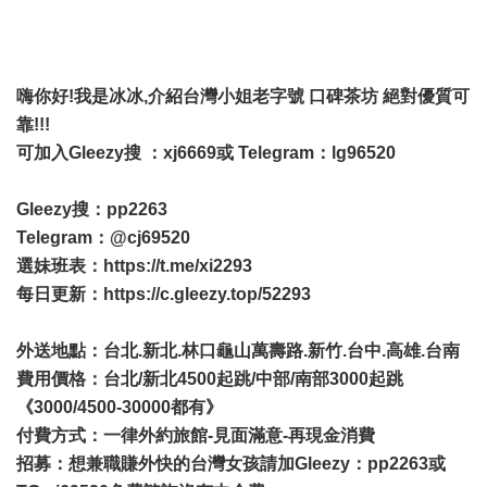
嗨你好!我是冰冰,介紹台灣小姐老字號 口碑茶坊 絕對優質可
靠!!!
可加入Gleezy搜 ：xj6669或 Telegram：lg96520
Gleezy搜：pp2263
Telegram：@cj69520
選妹班表：
https://t.me/xi2293
每日更新：
https://c.gleezy.top/52293
外送地點：台北.新北.林口龜山萬壽路.新竹.台中.高雄.台南
費用價格：台北/新北4500起跳/中部/南部3000起跳
《3000/4500-30000都有》
付費方式：一律外約旅館-見面滿意-再現金消費
招募：想兼職賺外快的台灣女孩請加Gleezy：pp2263或