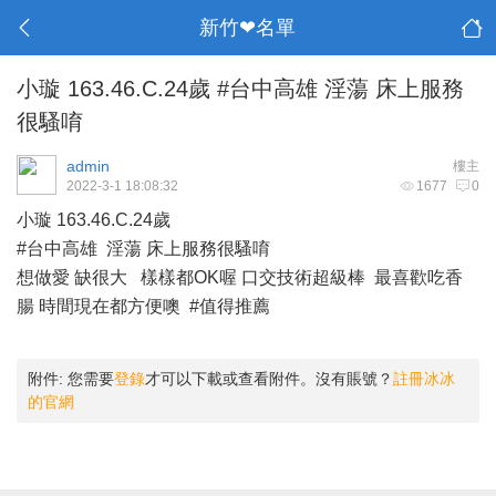
新竹❤名單
小璇 163.46.C.24歲 #台中高雄 淫蕩 床上服務
很騷唷
admin
樓主
2022-3-1 18:08:32
1677
0
小璇 163.46.C.24歲
#台中高雄 淫蕩 床上服務很騷唷
想做愛 缺很大 樣樣都OK喔 口交技術超級棒 最喜歡吃香
腸 時間現在都方便噢 #值得推薦
附件:
您需要
登錄
才可以下載或查看附件。沒有賬號？
註冊冰冰
的官網