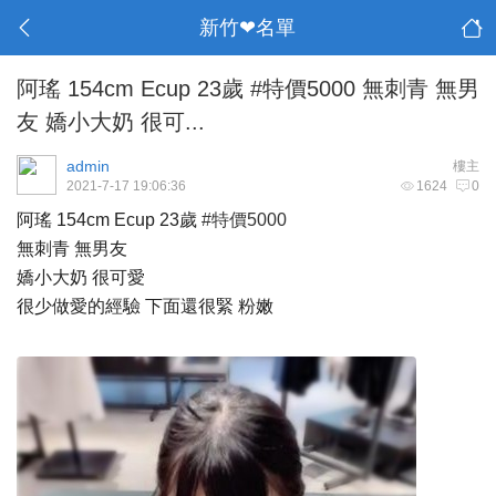
新竹❤名單
阿瑤 154cm Ecup 23歲 #特價5000 無刺青 無男
友 嬌小大奶 很可...
admin
樓主
2021-7-17 19:06:36
1624
0
阿瑤 154cm Ecup 23歲
#特價5000
無刺青 無男友
嬌小大奶 很可愛
很少做愛的經驗 下面還很緊 粉嫩