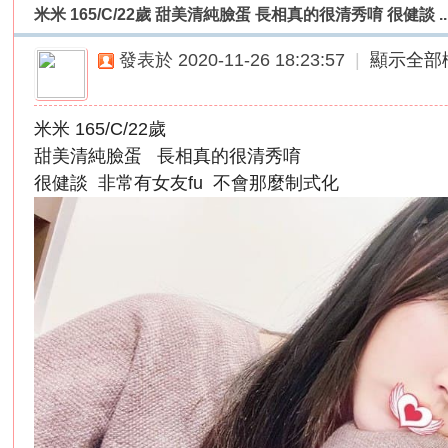
米米 165/C/22歲 甜美清純臉蛋 長相真的很清秀唷 很健談 ..
外
送
發表於 2020-11-26 18:23:57
|
顯示全部
茶
論
米米 165/C/22歲
壇
甜美清純臉蛋 長相真的很清秀唷
｜
很健談 非常有女友fu 不會那麼制式化
冰
冰
外
送
茶
本
土
正
妹