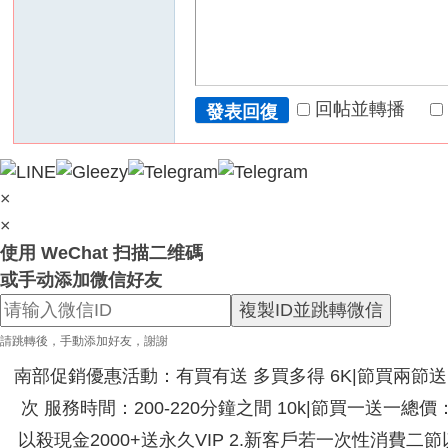
回帖並轉播
發表回復
×
×
使用 WeChat 扫描二维碼
或手动添加微信好友
複製ID並跳轉微信
請跳轉後，手動添加好友，謝謝
南部促銷優惠活動：有買有送 多買多得 6K|節買兩節送|節
次 服務時間：200-220分鐘之間 10k|節買一送一總
以殺現金2000+送永久VIP 2.新客戶若一次性消費二