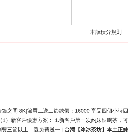
本版積分規則
分鐘之間 8K|節買二送二節總價：16000 享受四個小時四
鐘之間（1）新客戶優惠方案： 1.新客戶第一次約妹妹喝茶，可
次性消費三節以上，還免費送一
|
台灣【冰冰茶坊】本土正妹