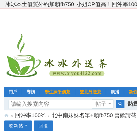
冰冰本土優質外約加賴fb750
小姐CP值高！回沖率10
門戶
導讀
學生妹平價茶
雙北外送茶
廣播
新
熱搜
帖子
VIP 黃金→白金→鑽石
相冊
客戶❤ 點評
分享
冰冰
搜
»
回沖率100%
›
北中南妹妹名單+賴fb750 喜歡請截
索
台
發新帖
回復
灣