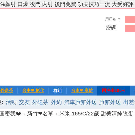
0%顏射 口爆 後門 內射 後門免費 功夫技巧一流 大受好評
用戶名
密碼
竹外送茶
台中❤ 彰化
群組
台南❤ 高雄
回沖率100%
:
活動
交友
外送茶
外約
汽車旅館外送
旅館外送
出差
❀主推
記錄
新手上路
排行榜
優質旅館
圖密我❤️
›
新竹❤名單
›
米米 165/C/22歲 甜美清純臉蛋