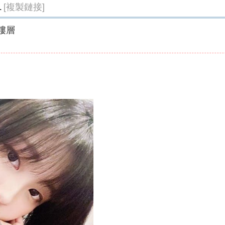
[複製鏈接]
.
樓層