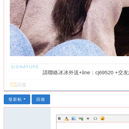
服
務
男
人
性
福
天
堂
~
請聯絡冰冰外送+line：cj69520 +交友約
新
手
回復
必
發新帖
回復
看
！