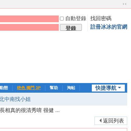
切
換
自動登錄
找回密碼
到
窄
註冊冰冰的官網
登錄
版
快捷導航
動態
绝色 獨門 3P
幫助
淘帖
日誌
北中南找小姐
 長相真的很清秀唷 很健 ...
返回列表